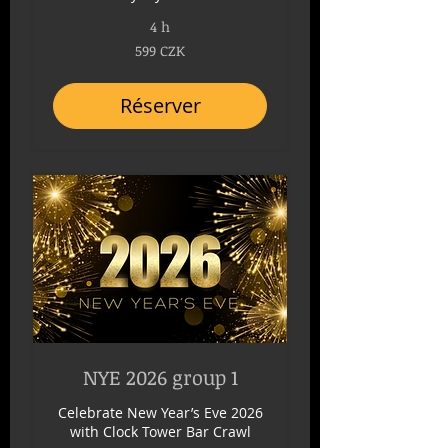
4 h
599
599 CZK
couronnes
tchèques
Réserver
NYE 2026 group 1
Celebrate New Year’s Eve 2026
with Clock Tower Bar Crawl