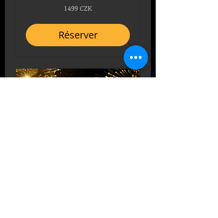
1 499
1 499 CZK
couronnes
tchèques
Réserver
NYE 2026 group 2
Celebrate New Year’s Eve 2026
with Clock Tower Bar Crawl
1 499
1 499 CZK
couronnes
tchèques