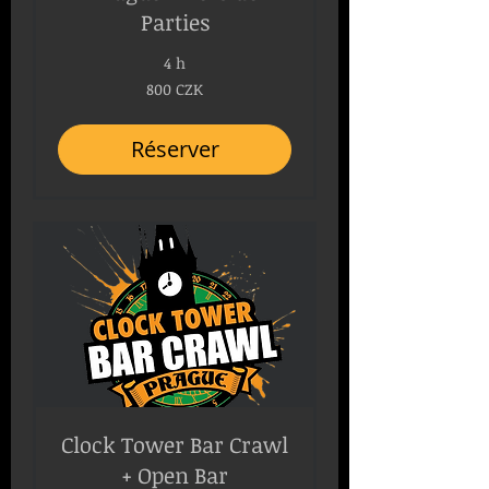
Parties
4 h
800
800 CZK
couronnes
tchèques
Réserver
Clock Tower Bar Crawl
+ Open Bar